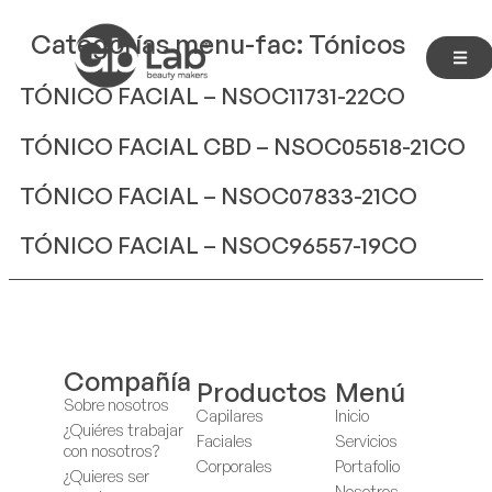
Categorías menu-fac:
Tónicos
TÓNICO FACIAL – NSOC11731-22CO
TÓNICO FACIAL CBD – NSOC05518-21CO
TÓNICO FACIAL – NSOC07833-21CO
TÓNICO FACIAL – NSOC96557-19CO
Compañía
Productos
Menú
Sobre nosotros
Capilares
Inicio
¿Quiéres trabajar
Faciales
Servicios
con nosotros?
Corporales
Portafolio
¿Quieres ser
Nosotros