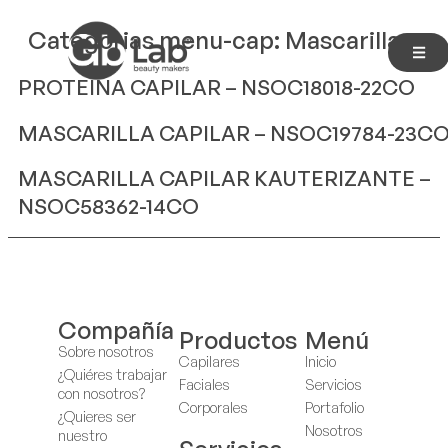
Categorias menu-cap:
Mascarillas
PROTEINA CAPILAR – NSOC18018-22CO
MASCARILLA CAPILAR – NSOC19784-23C
MASCARILLA CAPILAR KAUTERIZANTE –
NSOC58362-14CO
Compañía
Productos
Menú
Sobre nosotros
Capilares
Inicio
¿Quiéres trabajar
Faciales
Servicios
con nosotros?
Corporales
Portafolio
¿Quieres ser
Nosotros
nuestro