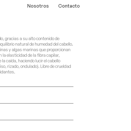
Nosotros
Contacto
o, gracias a su alto contenido de
quilibrio natural de humedad del cabello.
inas y algas marinas que proporcionan
la elasticidad de la fibra capilar,
 la caída, haciendo lucir el cabello
liso, rizado, ondulado). Libre de crueldad
idantes.