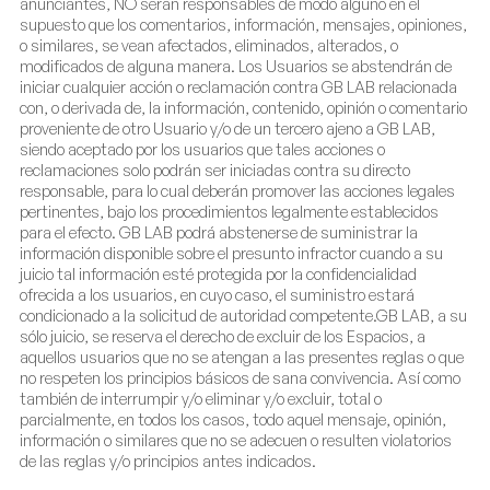
anunciantes, NO serán responsables de modo alguno en el
supuesto que los comentarios, información, mensajes, opiniones,
o similares, se vean afectados, eliminados, alterados, o
modificados de alguna manera. Los Usuarios se abstendrán de
iniciar cualquier acción o reclamación contra GB LAB relacionada
con, o derivada de, la información, contenido, opinión o comentario
proveniente de otro Usuario y/o de un tercero ajeno a GB LAB,
siendo aceptado por los usuarios que tales acciones o
reclamaciones solo podrán ser iniciadas contra su directo
responsable, para lo cual deberán promover las acciones legales
pertinentes, bajo los procedimientos legalmente establecidos
para el efecto. GB LAB podrá abstenerse de suministrar la
información disponible sobre el presunto infractor cuando a su
juicio tal información esté protegida por la confidencialidad
ofrecida a los usuarios, en cuyo caso, el suministro estará
condicionado a la solicitud de autoridad competente.GB LAB, a su
sólo juicio, se reserva el derecho de excluir de los Espacios, a
aquellos usuarios que no se atengan a las presentes reglas o que
no respeten los principios básicos de sana convivencia. Así como
también de interrumpir y/o eliminar y/o excluir, total o
parcialmente, en todos los casos, todo aquel mensaje, opinión,
información o similares que no se adecuen o resulten violatorios
de las reglas y/o principios antes indicados.