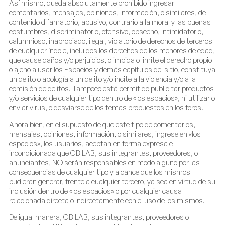
Así mismo, queda absolutamente prohibido ingresar
comentarios, mensajes, opiniones, información, o similares, de
contenido difamatorio, abusivo, contrario a la moral y las buenas
costumbres, discriminatorio, ofensivo, obsceno, intimidatorio,
calumnioso, inapropiado, ilegal, violatorio de derechos de terceros
de cualquier índole, incluidos los derechos de los menores de edad,
que cause daños y/o perjuicios, o impida o limite el derecho propio
o ajeno a usar los Espacios y demás capítulos del sitio, constituya
un delito o apología a un delito y/o incite a la violencia y/o a la
comisión de delitos. Tampoco está permitido publicitar productos
y/o servicios de cualquier tipo dentro de «los espacios», ni utilizar o
enviar virus, o desviarse de los temas propuestos en los foros.
Ahora bien, en el supuesto de que este tipo de comentarios,
mensajes, opiniones, información, o similares, ingrese en «los
espacios», los usuarios, aceptan en forma expresa e
incondicionada que GB LAB, sus integrantes, proveedores, o
anunciantes, NO serán responsables en modo alguno por las
consecuencias de cualquier tipo y alcance que los mismos
pudieran generar, frente a cualquier tercero, ya sea en virtud de su
inclusión dentro de «los espacios» o por cualquier causa
relacionada directa o indirectamente con el uso de los mismos.
De igual manera, GB LAB, sus integrantes, proveedores o