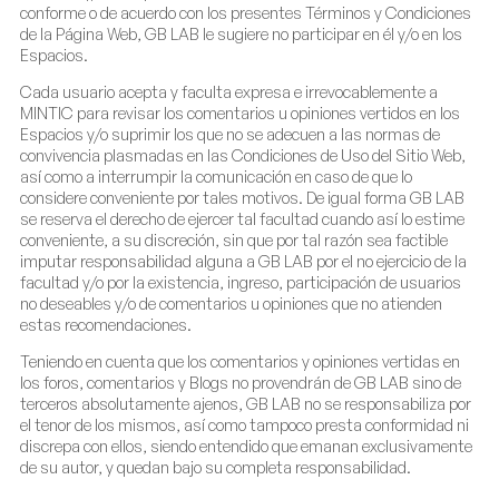
conforme o de acuerdo con los presentes Términos y Condiciones
de la Página Web, GB LAB le sugiere no participar en él y/o en los
Espacios.
Cada usuario acepta y faculta expresa e irrevocablemente a
MINTIC para revisar los comentarios u opiniones vertidos en los
Espacios y/o suprimir los que no se adecuen a las normas de
convivencia plasmadas en las Condiciones de Uso del Sitio Web,
así como a interrumpir la comunicación en caso de que lo
considere conveniente por tales motivos. De igual forma GB LAB
se reserva el derecho de ejercer tal facultad cuando así lo estime
conveniente, a su discreción, sin que por tal razón sea factible
imputar responsabilidad alguna a GB LAB por el no ejercicio de la
facultad y/o por la existencia, ingreso, participación de usuarios
no deseables y/o de comentarios u opiniones que no atienden
estas recomendaciones.
Teniendo en cuenta que los comentarios y opiniones vertidas en
los foros, comentarios y Blogs no provendrán de GB LAB sino de
terceros absolutamente ajenos, GB LAB no se responsabiliza por
el tenor de los mismos, así como tampoco presta conformidad ni
discrepa con ellos, siendo entendido que emanan exclusivamente
de su autor, y quedan bajo su completa responsabilidad.