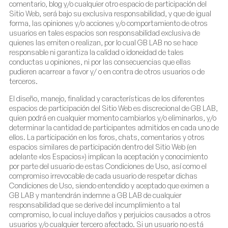
comentario, blog y/o cualquier otro espacio de participación del
Sitio Web, será bajo su exclusiva responsabilidad, y que de igual
forma, las opiniones y/o acciones y/o comportamiento de otros
usuarios en tales espacios son responsabilidad exclusiva de
quienes las emiten o realizan, por lo cual GB LAB no se hace
responsable ni garantiza la calidad o idoneidad de tales
conductas u opiniones, ni por las consecuencias que ellas
pudieren acarrear a favor y/ o en contra de otros usuarios o de
terceros.
El diseño, manejo, finalidad y características de los diferentes
espacios de participación del Sitio Web es discrecional de GB LAB,
quien podrá en cualquier momento cambiarlos y/o eliminarlos, y/o
determinar la cantidad de participantes admitidos en cada uno de
ellos. La participación en los foros, chats, comentarios y otros
espacios similares de participación dentro del Sitio Web (en
adelante «los Espacios») implican la aceptación y conocimiento
por parte del usuario de estas Condiciones de Uso, así como el
compromiso irrevocable de cada usuario de respetar dichas
Condiciones de Uso, siendo entendido y aceptado que eximen a
GB LAB y mantendrán indemne a GB LAB de cualquier
responsabilidad que se derive del incumplimiento a tal
compromiso, lo cual incluye daños y perjuicios causados a otros
usuarios y/o cualquier tercero afectado. Si un usuario no está