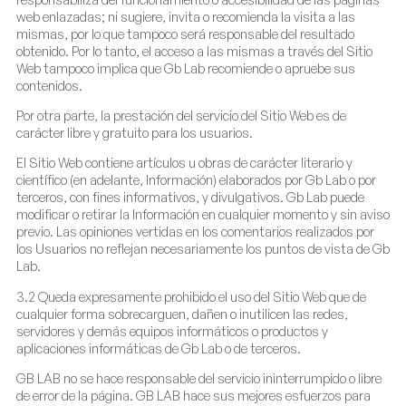
web enlazadas; ni sugiere, invita o recomienda la visita a las
mismas, por lo que tampoco será responsable del resultado
obtenido. Por lo tanto, el acceso a las mismas a través del Sitio
Web tampoco implica que Gb Lab recomiende o apruebe sus
contenidos.
Por otra parte, la prestación del servicio del Sitio Web es de
carácter libre y gratuito para los usuarios.
El Sitio Web contiene artículos u obras de carácter literario y
científico (en adelante, Información) elaborados por Gb Lab o por
terceros, con fines informativos, y divulgativos. Gb Lab puede
modificar o retirar la Información en cualquier momento y sin aviso
previo. Las opiniones vertidas en los comentarios realizados por
los Usuarios no reflejan necesariamente los puntos de vista de Gb
Lab.
3.2 Queda expresamente prohibido el uso del Sitio Web que de
cualquier forma sobrecarguen, dañen o inutilicen las redes,
servidores y demás equipos informáticos o productos y
aplicaciones informáticas de Gb Lab o de terceros.
GB LAB no se hace responsable del servicio ininterrumpido o libre
de error de la página. GB LAB hace sus mejores esfuerzos para