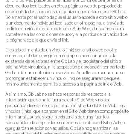
documentos localizados en otras páginas web de propiedad de
otras entidades, personas u organizaciones diferentes a Gb Lab.
Solamente por el hecho de que el usuario acceda a otro sitio web o
a un documento individual localizado en otra página, a través de
un link o un vínculo establecido en el Sitio Web, el usuario deberá
someterse a las condiciones de uso y a la política de privacidad de
la página web a la que envía el link.
El establecimiento de un vínculo (link) con el sitio web de otra
empresa, entidad o programa no implica necesariamente la
existencia de relaciones entre Gb Lab y el propietario del sitio o
página Web vinculada, ni la aceptación o aprobación por parte de
Gb Lab de sus contenidos o servicios. Aquellas personas que se
propongan establecer un vínculo (link) se asegurarán de que el
mismo únicamente permita el acceso a la página de inicio Web.
Así mismo, Gb Lab no se hace responsable respecto a la
información que se halle fuera de este Sitio Web y no sea
gestionada directamente por el administrador del Sitio Web. Los
vínculos (links) que aparecen en el Sitio Web tienen como propósito
informar al Usuario sobre la existencia de otras fuentes
susceptibles de ampliar los contenidos que ofrece el Sitio Web, o
que guardan relación con aquéllos. Gb Lab no garantiza ni se
responsabiliza del funcionamiento o accesibilidad de las páginas