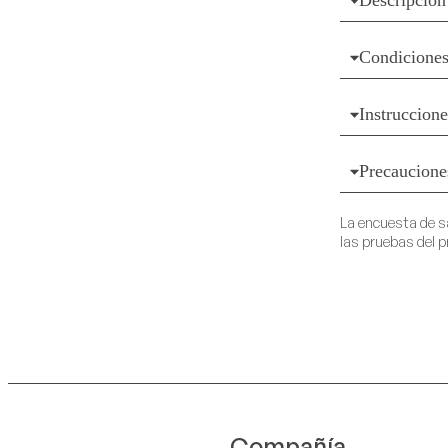
Condiciones
Instruccion
Precaucione
La encuesta de s
las pruebas del p
Compañía