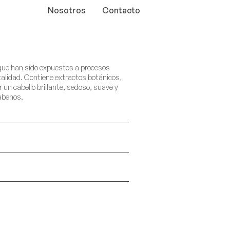
Nosotros
Contacto
que han sido expuestos a procesos
talidad. Contiene extractos botánicos,
 un cabello brillante, sedoso, suave y
rabenos.