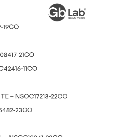
9-19CO
08417-21CO
C42416-11CO
E – NSOC17213-22CO
5482-23CO