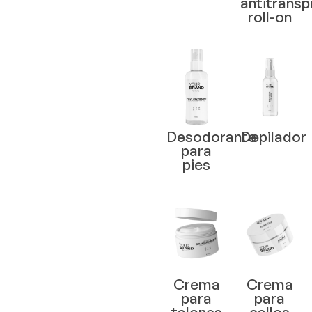
antitransp
roll-on
Desodorante
Depilador
para
pies
Crema
Crema
para
para
talones
callos