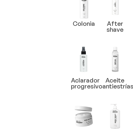
Colonia
After
shave
Aclarador
Aceite
progresivo
antiestría