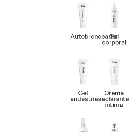
Autobronceador
Gel
corporal
Gel
Crema
antiestrías
aclarante
íntima