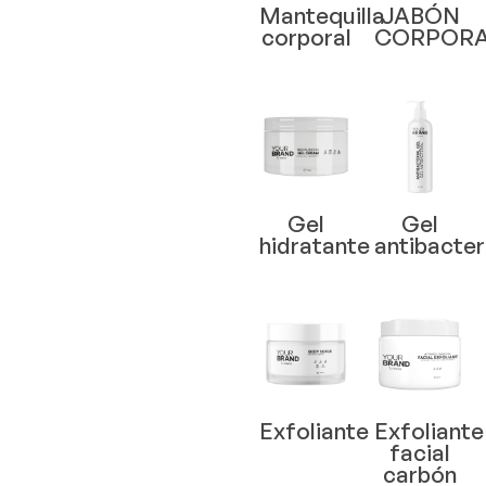
Mantequilla
JABÓN
corporal
CORPOR
Gel
Gel
hidratante
antibacter
Exfoliante
Exfoliante
facial
carbón