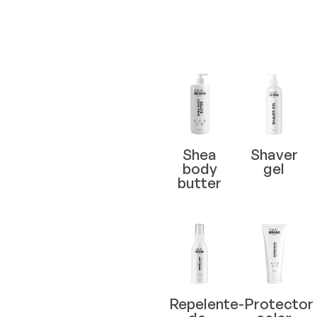
Body care
products
Shea
Shaver
body
gel
butter
Repelente-
Protector