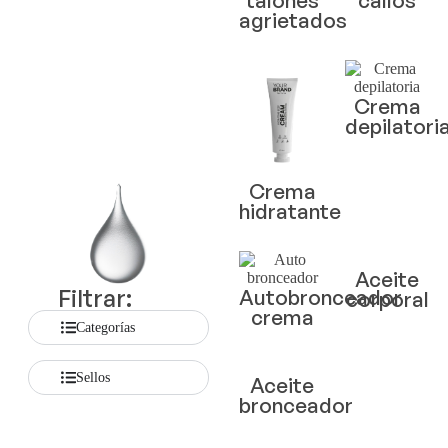
agrietados
Crema
depilatori
Crema
hidratante
Aceite
Filtrar:
Autobronceador
corporal
crema
Categorías
Sellos
Aceite
bronceador