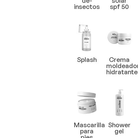
de-
solar
insectos
spf 50
Splash
Crema
moldeado
hidratante
Mascarilla
Shower
para
gel
pies