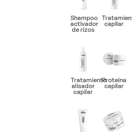
Shampoo
Tratamien
activador
capilar
de rizos
Tratamiento
Proteína
alisador
capilar
capilar