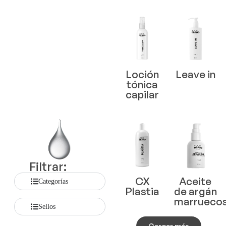
Loción
Leave in
tónica
capilar
Filtrar:
CX
Aceite
Categorías
Plastia
de argán
marrueco
Sellos