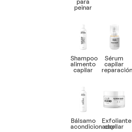
para
peinar
Shampoo
Sérum
alimento
capilar
capilar
reparació
Bálsamo
Exfoliante
acondicionador
capilar