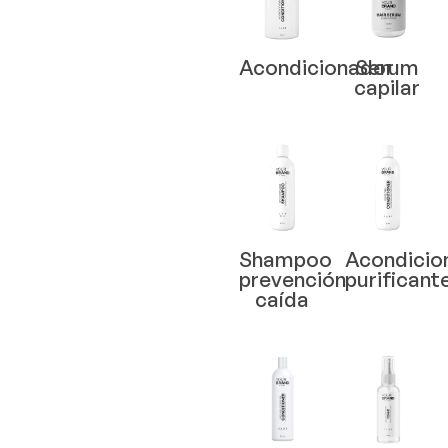
Acondicionador
Serum
capilar
Shampoo
Acondicio
prevención
purificant
caída