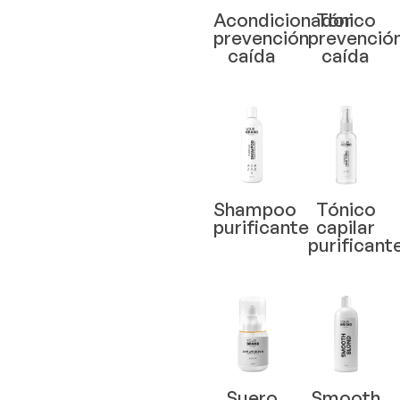
Acondicionador
Tónico
prevención
prevenció
caída
caída
Shampoo
Tónico
purificante
capilar
purificant
Suero
Smooth